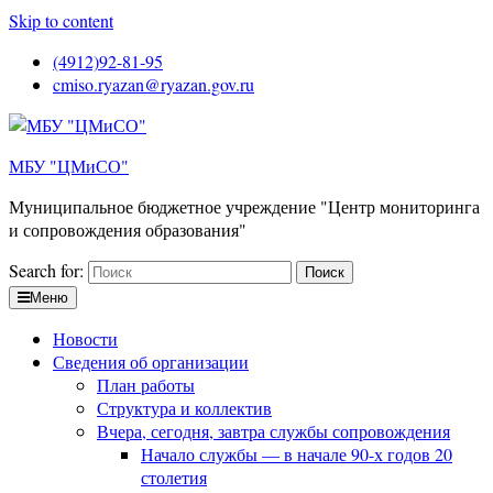
Skip to content
(4912)92-81-95
cmiso.ryazan@ryazan.gov.ru
МБУ "ЦМиСО"
Муниципальное бюджетное учреждение "Центр мониторинга
и сопровождения образования"
Search for:
Меню
Новости
Сведения об организации
План работы
Структура и коллектив
Вчера, сегодня, завтра службы сопровождения
Начало службы — в начале 90-х годов 20
столетия