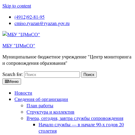
Skip to content
(4912)92-81-95
cmiso.ryazan@ryazan.gov.ru
МБУ "ЦМиСО"
Муниципальное бюджетное учреждение "Центр мониторинга
и сопровождения образования"
Search for:
Меню
Новости
Сведения об организации
План работы
Структура и коллектив
Вчера, сегодня, завтра службы сопровождения
Начало службы — в начале 90-х годов 20
столетия