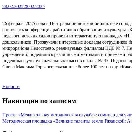
28.02.2025
28.02.2025
26 февраля 2025 года в Центральной детской библиотеке город
состоялась конференция работников образования и культуры «
педагоги детских садов провели интерактивную площадку «Игра
дошкольников. Прозвучали интересные доклады сотрудников би
микрорайона Недостоево, реализуемых филиалом ЦДБ № 7. Пед
учреждений, поделились различными методами и приёмами ра
поделилась учитель начальных классов школы № 35. Педагог-о
Слова Максима Горького, сказанные более 100 лет назад: «Како
Новости
Навигация по записям
Проект «Межшкольная методическая служба»: семинар для учи
Методическая площадка «Великие таланты земли Рязанской: А