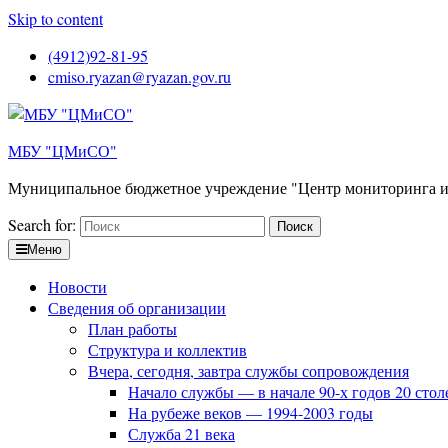
Skip to content
(4912)92-81-95
cmiso.ryazan@ryazan.gov.ru
МБУ "ЦМиСО"
Муниципальное бюджетное учреждение "Центр мониторинга и
Search for:
Меню
Новости
Сведения об организации
План работы
Структура и коллектив
Вчера, сегодня, завтра службы сопровождения
Начало службы — в начале 90-х годов 20 стол
На рубеже веков — 1994-2003 годы
Служба 21 века