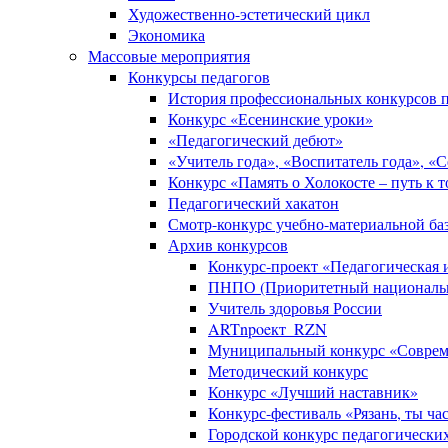
Художественно-эстетический цикл
Экономика
Массовые мероприятия
Конкурсы педагогов
История профессиональных конкурсов п
Конкурс «Есенинские уроки»
«Педагогический дебют»
«Учитель года», «Воспитатель года», «
Конкурс «Память о Холокосте – путь к 
Педагогический хакатон
Смотр-конкурс учебно-материальной баз
Архив конкурсов
Конкурс-проект «Педагогическая
ПНПО (Приоритетный национальн
Учитель здоровья России
ARTnpoeкт_RZN
Муниципальный конкурс «Совреме
Методический конкурс
Конкурс «Лучший наставник»
Конкурс-фестиваль «Рязань, ты ча
Городской конкурс педагогически