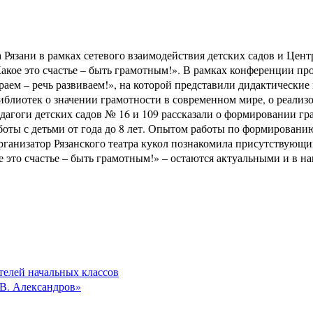
а Рязани в рамках сетевого взаимодействия детских садов и Цен
Какое это счастье – быть грамотным!». В рамках конференции п
ем – речь развиваем!», на которой представили дидактические 
блиотек о значении грамотности в современном мире, о реализо
агоги детских садов № 16 и 109 рассказали о формировании гр
боты с детьми от года до 8 лет. Опытом работы по формирова
рганизатор Рязанского театра кукол познакомила присутствующи
е это счастье – быть грамотным!» – остаются актуальными и в на
телей начальных классов
.В. Александров»