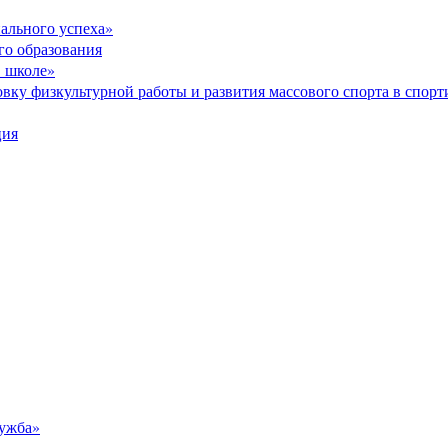
ального успеха»
го образования
в школе»
вку физкультурной работы и развития массового спорта в спор
ция
ужба»