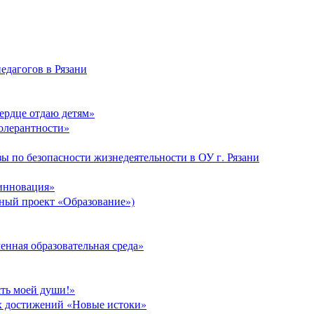
едагогов в Рязани
Сердце отдаю детям»
толерантности»
ы по безопасности жизнедеятельности в ОУ г. Рязани
 инновация»
ый проект «Образование»)
нная образовательная среда»
сть моей души!»
х достижений «Новые истоки»