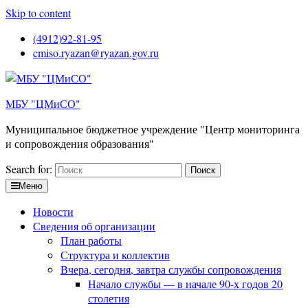
Skip to content
(4912)92-81-95
cmiso.ryazan@ryazan.gov.ru
МБУ "ЦМиСО"
Муниципальное бюджетное учреждение "Центр мониторинга
и сопровождения образования"
Search for:
Меню
Новости
Сведения об организации
План работы
Структура и коллектив
Вчера, сегодня, завтра службы сопровождения
Начало службы — в начале 90-х годов 20
столетия