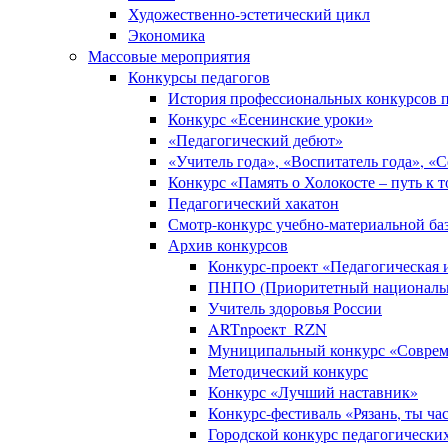
Художественно-эстетический цикл
Экономика
Массовые мероприятия
Конкурсы педагогов
История профессиональных конкурсов п
Конкурс «Есенинские уроки»
«Педагогический дебют»
«Учитель года», «Воспитатель года», «
Конкурс «Память о Холокосте – путь к 
Педагогический хакатон
Смотр-конкурс учебно-материальной баз
Архив конкурсов
Конкурс-проект «Педагогическая
ПНПО (Приоритетный национальн
Учитель здоровья России
ARTnpoeкт_RZN
Муниципальный конкурс «Совреме
Методический конкурс
Конкурс «Лучший наставник»
Конкурс-фестиваль «Рязань, ты ча
Городской конкурс педагогически