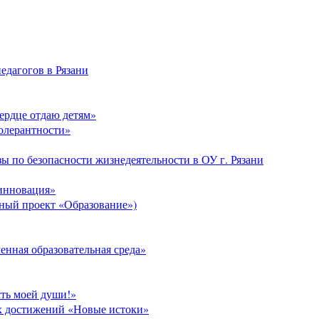
едагогов в Рязани
Сердце отдаю детям»
толерантности»
ы по безопасности жизнедеятельности в ОУ г. Рязани
 инновация»
ый проект «Образование»)
нная образовательная среда»
сть моей души!»
х достижений «Новые истоки»