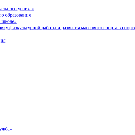
ального успеха»
го образования
в школе»
вку физкультурной работы и развития массового спорта в спор
ция
ужба»