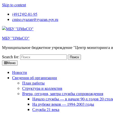
Skip to content
(4912)92-81-95
cmiso.ryazan@ryazan.gov.ru
МБУ "ЦМиСО"
Муниципальное бюджетное учреждение "Центр мониторинга и
Search for:
Меню
Новости
Сведения об организации
План работы
Структура и коллектив
Вчера, сегодня, завтра службы сопровождения
Начало службы — в начале 90-х годов 20 стол
На рубеже веков — 1994-2003 годы
Служба 21 века