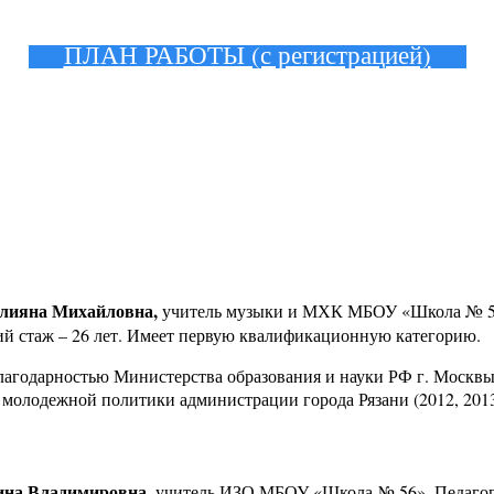
ПЛАН РАБОТЫ (с регистрацией)
лияна Михайловна,
учитель музыки и МХК МБОУ «Школа № 56
й стаж – 26 лет. Имеет первую квалификационную категорию.
агодарностью Министерства образования и науки РФ г. Москвы 
 молодежной политики администрации города Рязани (2012, 2013,
ина Владимировна
, учитель ИЗО МБОУ «Школа № 56». Педагоги