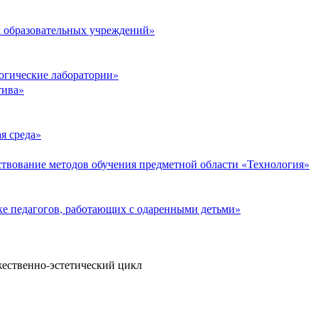
 образовательных учреждений»
огические лаборатории»
тива»
я среда»
твование методов обучения предметной области «Технология»
е педагогов, работающих с одаренными детьми»
ественно-эстетический цикл