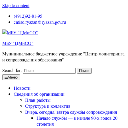
Skip to content
(4912)92-81-95
cmiso.ryazan@ryazan.gov.ru
МБУ "ЦМиСО"
Муниципальное бюджетное учреждение "Центр мониторинга
и сопровождения образования"
Search for:
Меню
Новости
Сведения об организации
План работы
Структура и коллектив
Вчера, сегодня, завтра службы сопровождения
Начало службы — в начале 90-х годов 20
столетия