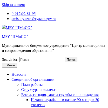
Skip to content
(4912)92-81-95
cmiso.ryazan@ryazan.gov.ru
МБУ "ЦМиСО"
Муниципальное бюджетное учреждение "Центр мониторинга
и сопровождения образования"
Search for:
Меню
Новости
Сведения об организации
План работы
Структура и коллектив
Вчера, сегодня, завтра службы сопровождения
Начало службы — в начале 90-х годов 20
столетия