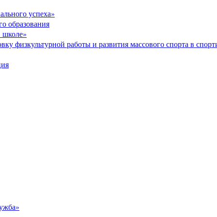
ального успеха»
го образования
в школе»
вку физкультурной работы и развития массового спорта в спор
ция
ужба»