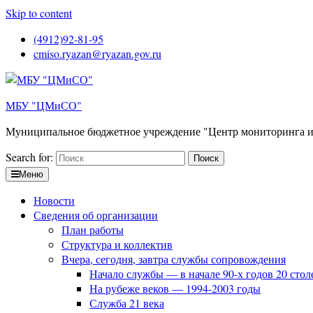
Skip to content
(4912)92-81-95
cmiso.ryazan@ryazan.gov.ru
МБУ "ЦМиСО"
Муниципальное бюджетное учреждение "Центр мониторинга и
Search for:
Меню
Новости
Сведения об организации
План работы
Структура и коллектив
Вчера, сегодня, завтра службы сопровождения
Начало службы — в начале 90-х годов 20 стол
На рубеже веков — 1994-2003 годы
Служба 21 века