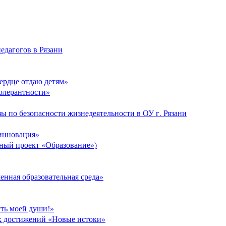
едагогов в Рязани
Сердце отдаю детям»
толерантности»
ы по безопасности жизнедеятельности в ОУ г. Рязани
 инновация»
ый проект «Образование»)
нная образовательная среда»
сть моей души!»
х достижений «Новые истоки»