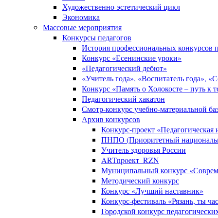
Художественно-эстетический цикл
Экономика
Массовые мероприятия
Конкурсы педагогов
История профессиональных конкурсов п
Конкурс «Есенинские уроки»
«Педагогический дебют»
«Учитель года», «Воспитатель года», «
Конкурс «Память о Холокосте – путь к 
Педагогический хакатон
Смотр-конкурс учебно-материальной баз
Архив конкурсов
Конкурс-проект «Педагогическая
ПНПО (Приоритетный национальн
Учитель здоровья России
ARTnpoeкт_RZN
Муниципальный конкурс «Совреме
Методический конкурс
Конкурс «Лучший наставник»
Конкурс-фестиваль «Рязань, ты ча
Городской конкурс педагогически