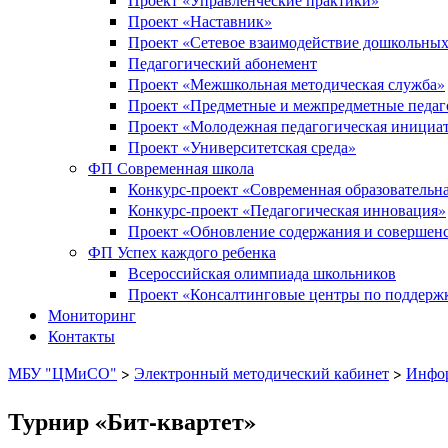
Проект «Наставник»
Проект «Сетевое взаимодействие дошкольных
Педагогический абонемент
Проект «Межшкольная методическая служба»
Проект «Предметные и межпредметные педаг
Проект «Молодежная педагогическая инициа
Проект «Университетская среда»
ФП Современная школа
Конкурс-проект «Современная образовательна
Конкурс-проект «Педагогическая инновация»
Проект «Обновление содержания и совершенс
ФП Успех каждого ребенка
Всероссийская олимпиада школьников
Проект «Консалтинговые центры по поддержк
Мониторинг
Контакты
МБУ "ЦМиСО"
>
Электронный методический кабинет
>
Инфо
Турнир «Бит-квартет»