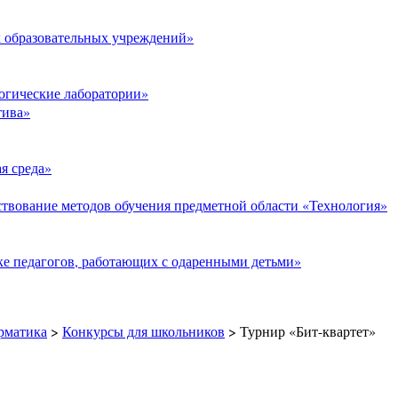
 образовательных учреждений»
огические лаборатории»
тива»
я среда»
твование методов обучения предметной области «Технология»
е педагогов, работающих с одаренными детьми»
рматика
>
Конкурсы для школьников
>
Турнир «Бит-квартет»