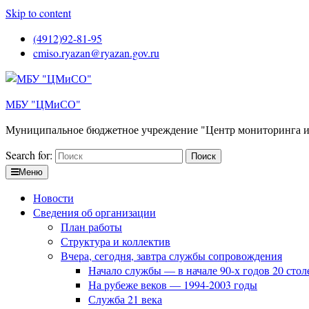
Skip to content
(4912)92-81-95
cmiso.ryazan@ryazan.gov.ru
МБУ "ЦМиСО"
Муниципальное бюджетное учреждение "Центр мониторинга и
Search for:
Меню
Новости
Сведения об организации
План работы
Структура и коллектив
Вчера, сегодня, завтра службы сопровождения
Начало службы — в начале 90-х годов 20 стол
На рубеже веков — 1994-2003 годы
Служба 21 века