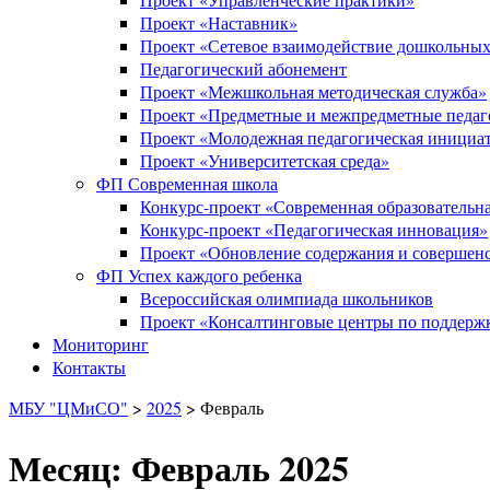
Проект «Наставник»
Проект «Сетевое взаимодействие дошкольных
Педагогический абонемент
Проект «Межшкольная методическая служба»
Проект «Предметные и межпредметные педаг
Проект «Молодежная педагогическая инициа
Проект «Университетская среда»
ФП Современная школа
Конкурс-проект «Современная образовательна
Конкурс-проект «Педагогическая инновация»
Проект «Обновление содержания и совершенс
ФП Успех каждого ребенка
Всероссийская олимпиада школьников
Проект «Консалтинговые центры по поддержк
Мониторинг
Контакты
МБУ "ЦМиСО"
>
2025
>
Февраль
Месяц: Февраль 2025