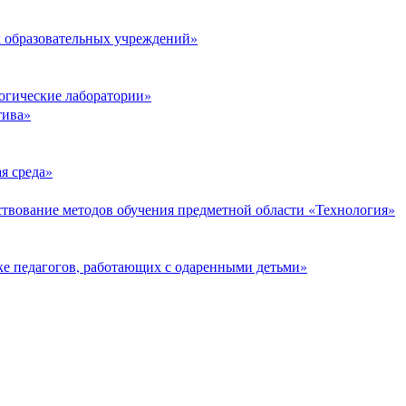
 образовательных учреждений»
огические лаборатории»
тива»
я среда»
твование методов обучения предметной области «Технология»
е педагогов, работающих с одаренными детьми»