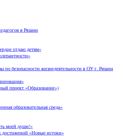
едагогов в Рязани
Сердце отдаю детям»
толерантности»
ы по безопасности жизнедеятельности в ОУ г. Рязани
 инновация»
ый проект «Образование»)
нная образовательная среда»
сть моей души!»
х достижений «Новые истоки»