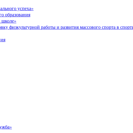
ального успеха»
го образования
в школе»
вку физкультурной работы и развития массового спорта в спор
ция
ужба»