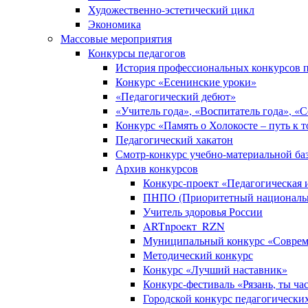
Художественно-эстетический цикл
Экономика
Массовые мероприятия
Конкурсы педагогов
История профессиональных конкурсов п
Конкурс «Есенинские уроки»
«Педагогический дебют»
«Учитель года», «Воспитатель года», «
Конкурс «Память о Холокосте – путь к 
Педагогический хакатон
Смотр-конкурс учебно-материальной баз
Архив конкурсов
Конкурс-проект «Педагогическая
ПНПО (Приоритетный национальн
Учитель здоровья России
ARTnpoeкт_RZN
Муниципальный конкурс «Совреме
Методический конкурс
Конкурс «Лучший наставник»
Конкурс-фестиваль «Рязань, ты ча
Городской конкурс педагогически