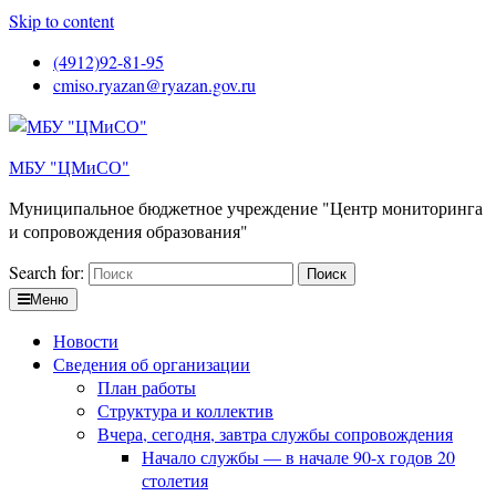
Skip to content
(4912)92-81-95
cmiso.ryazan@ryazan.gov.ru
МБУ "ЦМиСО"
Муниципальное бюджетное учреждение "Центр мониторинга
и сопровождения образования"
Search for:
Меню
Новости
Сведения об организации
План работы
Структура и коллектив
Вчера, сегодня, завтра службы сопровождения
Начало службы — в начале 90-х годов 20
столетия