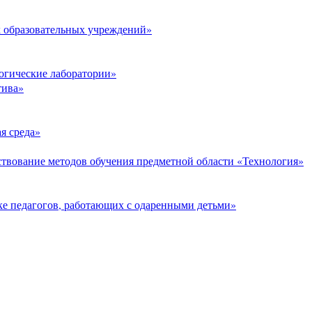
 образовательных учреждений»
огические лаборатории»
тива»
я среда»
твование методов обучения предметной области «Технология»
е педагогов, работающих с одаренными детьми»