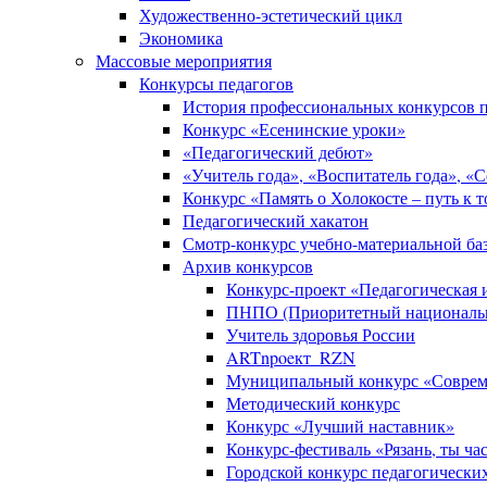
Художественно-эстетический цикл
Экономика
Массовые мероприятия
Конкурсы педагогов
История профессиональных конкурсов п
Конкурс «Есенинские уроки»
«Педагогический дебют»
«Учитель года», «Воспитатель года», «
Конкурс «Память о Холокосте – путь к 
Педагогический хакатон
Смотр-конкурс учебно-материальной баз
Архив конкурсов
Конкурс-проект «Педагогическая
ПНПО (Приоритетный национальн
Учитель здоровья России
ARTnpoeкт_RZN
Муниципальный конкурс «Совреме
Методический конкурс
Конкурс «Лучший наставник»
Конкурс-фестиваль «Рязань, ты ча
Городской конкурс педагогически