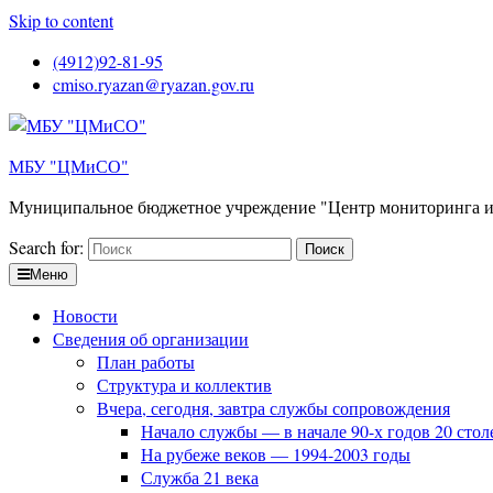
Skip to content
(4912)92-81-95
cmiso.ryazan@ryazan.gov.ru
МБУ "ЦМиСО"
Муниципальное бюджетное учреждение "Центр мониторинга и
Search for:
Меню
Новости
Сведения об организации
План работы
Структура и коллектив
Вчера, сегодня, завтра службы сопровождения
Начало службы — в начале 90-х годов 20 стол
На рубеже веков — 1994-2003 годы
Служба 21 века