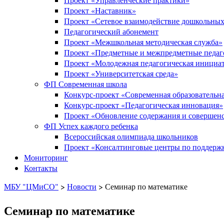
Проект «Наставник»
Проект «Сетевое взаимодействие дошкольных
Педагогический абонемент
Проект «Межшкольная методическая служба»
Проект «Предметные и межпредметные педаг
Проект «Молодежная педагогическая инициа
Проект «Университетская среда»
ФП Современная школа
Конкурс-проект «Современная образовательна
Конкурс-проект «Педагогическая инновация»
Проект «Обновление содержания и совершенс
ФП Успех каждого ребенка
Всероссийская олимпиада школьников
Проект «Консалтинговые центры по поддержк
Мониторинг
Контакты
МБУ "ЦМиСО"
>
Новости
>
Семинар по математике
Семинар по математике