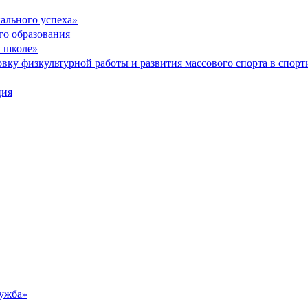
ального успеха»
го образования
в школе»
вку физкультурной работы и развития массового спорта в спор
ция
ужба»