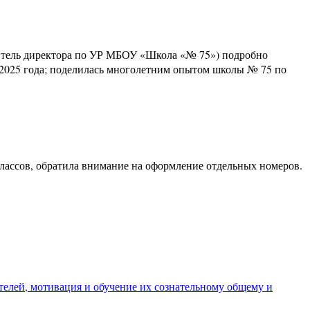
ститель директора по УР МБОУ «Школа «№ 75») подробно
и 2025 года; поделилась многолетним опытом школы № 75 по
лассов, обратила внимание на оформление отдельных номеров.
елей, мотивация и обучение их сознательному общему и