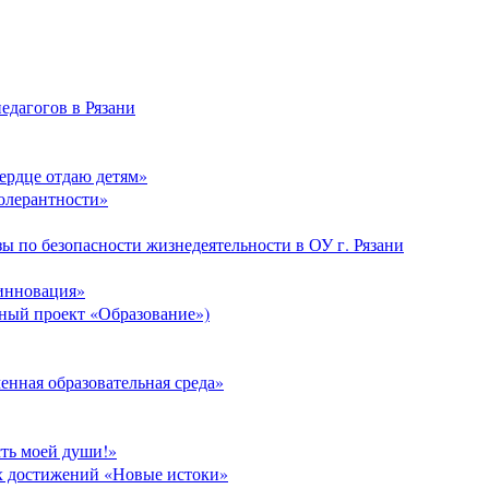
едагогов в Рязани
Сердце отдаю детям»
толерантности»
ы по безопасности жизнедеятельности в ОУ г. Рязани
 инновация»
ый проект «Образование»)
нная образовательная среда»
сть моей души!»
х достижений «Новые истоки»