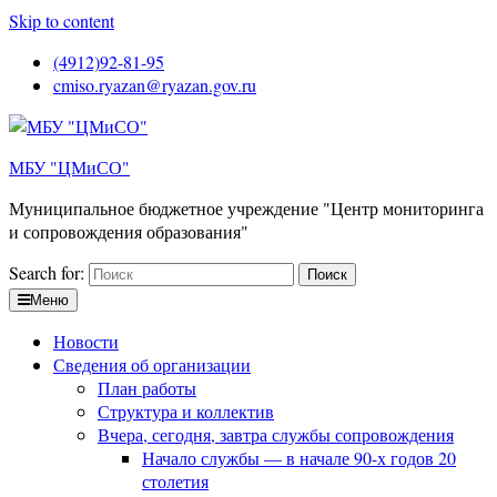
Skip to content
(4912)92-81-95
cmiso.ryazan@ryazan.gov.ru
МБУ "ЦМиСО"
Муниципальное бюджетное учреждение "Центр мониторинга
и сопровождения образования"
Search for:
Меню
Новости
Сведения об организации
План работы
Структура и коллектив
Вчера, сегодня, завтра службы сопровождения
Начало службы — в начале 90-х годов 20
столетия