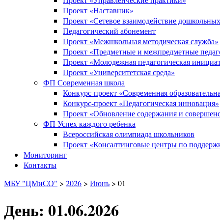
Проект «Наставник»
Проект «Сетевое взаимодействие дошкольных
Педагогический абонемент
Проект «Межшкольная методическая служба»
Проект «Предметные и межпредметные педаг
Проект «Молодежная педагогическая инициа
Проект «Университетская среда»
ФП Современная школа
Конкурс-проект «Современная образовательна
Конкурс-проект «Педагогическая инновация»
Проект «Обновление содержания и совершенс
ФП Успех каждого ребенка
Всероссийская олимпиада школьников
Проект «Консалтинговые центры по поддержк
Мониторинг
Контакты
МБУ "ЦМиСО"
>
2026
>
Июнь
>
01
День: 01.06.2026