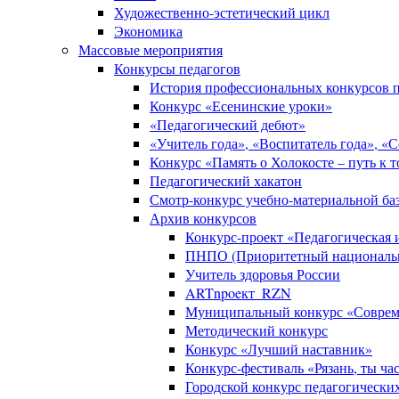
Художественно-эстетический цикл
Экономика
Массовые мероприятия
Конкурсы педагогов
История профессиональных конкурсов п
Конкурс «Есенинские уроки»
«Педагогический дебют»
«Учитель года», «Воспитатель года», «
Конкурс «Память о Холокосте – путь к 
Педагогический хакатон
Смотр-конкурс учебно-материальной баз
Архив конкурсов
Конкурс-проект «Педагогическая
ПНПО (Приоритетный национальн
Учитель здоровья России
ARTnpoeкт_RZN
Муниципальный конкурс «Совреме
Методический конкурс
Конкурс «Лучший наставник»
Конкурс-фестиваль «Рязань, ты ча
Городской конкурс педагогически