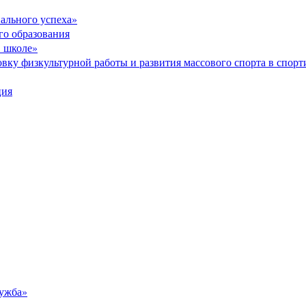
ального успеха»
го образования
в школе»
вку физкультурной работы и развития массового спорта в спор
ция
ужба»