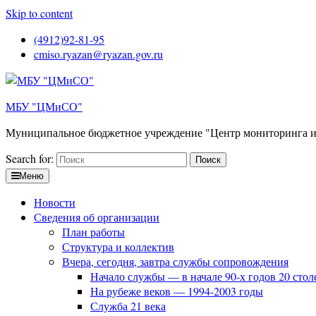
Skip to content
(4912)92-81-95
cmiso.ryazan@ryazan.gov.ru
МБУ "ЦМиСО"
Муниципальное бюджетное учреждение "Центр мониторинга и
Search for:
Меню
Новости
Сведения об организации
План работы
Структура и коллектив
Вчера, сегодня, завтра службы сопровождения
Начало службы — в начале 90-х годов 20 стол
На рубеже веков — 1994-2003 годы
Служба 21 века