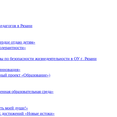
едагогов в Рязани
Сердце отдаю детям»
толерантности»
ы по безопасности жизнедеятельности в ОУ г. Рязани
 инновация»
ый проект «Образование»)
нная образовательная среда»
сть моей души!»
х достижений «Новые истоки»