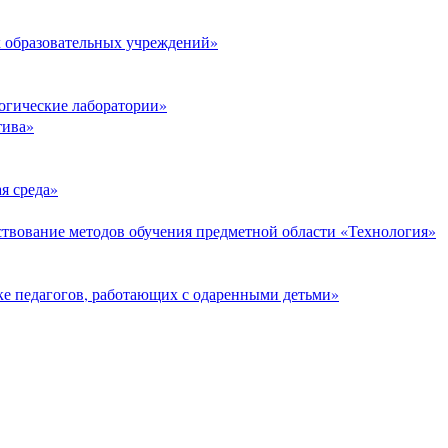
 образовательных учреждений»
огические лаборатории»
тива»
я среда»
твование методов обучения предметной области «Технология»
е педагогов, работающих с одаренными детьми»