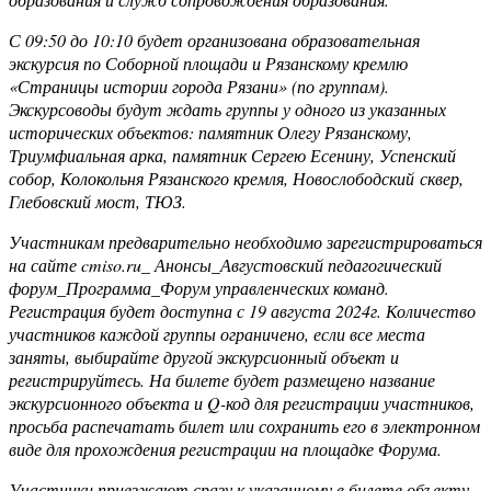
С 09:50 до 10:10 будет организована образовательная
экскурсия по Соборной площади и Рязанскому кремлю
«Страницы истории города Рязани» (по группам).
Экскурсоводы будут ждать группы у одного из указанных
исторических объектов: памятник Олегу Рязанскому,
Триумфиальная арка, памятник Сергею Есенину, Успенский
собор, Колокольня Рязанского кремля, Новослободский сквер,
Глебовский мост, ТЮЗ.
Участникам предварительно необходимо зарегистрироваться
на сайте
cmiso
.
ru
_ Анонсы_Августовский педагогический
форум_Программа_Форум управленческих команд.
Регистрация будет доступна с 19 августа 2024г. Количество
участников каждой группы ограничено, если все места
заняты, выбирайте другой экскурсионный объект и
регистрируйтесь. На билете будет размещено название
экскурсионного объекта и
Q
-код для регистрации участников,
просьба распечатать билет или сохранить его в электронном
виде для прохождения регистрации на площадке Форума.
Участники приезжают сразу к указанному в билете объекту,