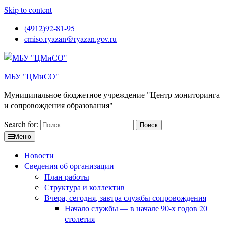
Skip to content
(4912)92-81-95
cmiso.ryazan@ryazan.gov.ru
МБУ "ЦМиСО"
Муниципальное бюджетное учреждение "Центр мониторинга
и сопровождения образования"
Search for:
Меню
Новости
Сведения об организации
План работы
Структура и коллектив
Вчера, сегодня, завтра службы сопровождения
Начало службы — в начале 90-х годов 20
столетия