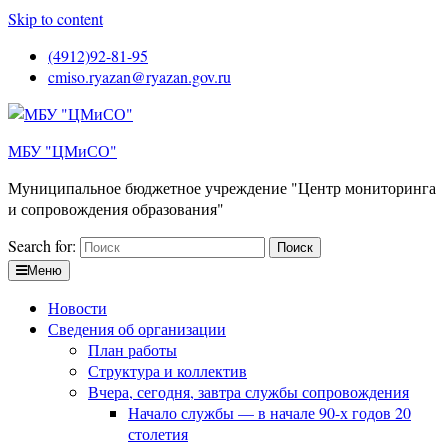
Skip to content
(4912)92-81-95
cmiso.ryazan@ryazan.gov.ru
МБУ "ЦМиСО"
Муниципальное бюджетное учреждение "Центр мониторинга
и сопровождения образования"
Search for:
Меню
Новости
Сведения об организации
План работы
Структура и коллектив
Вчера, сегодня, завтра службы сопровождения
Начало службы — в начале 90-х годов 20
столетия