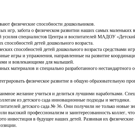
ют физические способности дошкольников.
ных игр, забота о физическом развитии наших самых маленьких
й усилия специалистов Центра и воспитателей МАДОУ «Детский 
х способностей детей дошкольного возраста.
ческих способностей детей дошкольного возраста средствами иг
ичные игры и упражнения, направленные на развитие координац
сными и вовлекающими для малышей.
ых материалов и специально разработанного нестандартного об
тегрировать физическое развитие в общую образовательную прог
 взаимное желание учиться и делиться лучшими наработками. 
коллегам из детского сада инновационные подходы и методики.
питателей детского сада № 36. Они получили не только новые з
ли высокий профессионализм и заинтересованность коллег, что 
это инвестиция в будущее наших детей. Развивая их физические 
позиции.