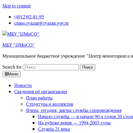
Skip to content
(4912)92-81-95
cmiso.ryazan@ryazan.gov.ru
МБУ "ЦМиСО"
Муниципальное бюджетное учреждение "Центр мониторинга и
Search for:
Меню
Новости
Сведения об организации
План работы
Структура и коллектив
Вчера, сегодня, завтра службы сопровождения
Начало службы — в начале 90-х годов 20 стол
На рубеже веков — 1994-2003 годы
Служба 21 века