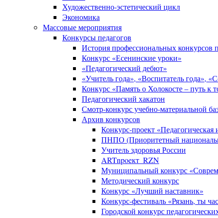
Художественно-эстетический цикл
Экономика
Массовые мероприятия
Конкурсы педагогов
История профессиональных конкурсов п
Конкурс «Есенинские уроки»
«Педагогический дебют»
«Учитель года», «Воспитатель года», «
Конкурс «Память о Холокосте – путь к 
Педагогический хакатон
Смотр-конкурс учебно-материальной баз
Архив конкурсов
Конкурс-проект «Педагогическая
ПНПО (Приоритетный национальн
Учитель здоровья России
ARTnpoeкт_RZN
Муниципальный конкурс «Совреме
Методический конкурс
Конкурс «Лучший наставник»
Конкурс-фестиваль «Рязань, ты ча
Городской конкурс педагогически