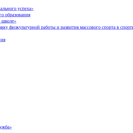
ального успеха»
го образования
в школе»
вку физкультурной работы и развития массового спорта в спор
ция
ужба»