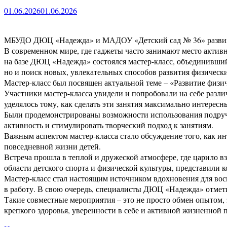
01.06.2026
01.06.2026
МБУДО ДЮЦ «Надежда» и МАДОУ «Детский сад № 36» развива
В современном мире, где гаджеты часто занимают место актив
на базе ДЮЦ «Надежда» состоялся мастер-класс, объединивши
но и поиск новых, увлекательных способов развития физически
Мастер-класс был посвящен актуальной теме – «Развитие физи
Участники мастер-класса увидели и попробовали на себе разл
уделялось тому, как сделать эти занятия максимально интере
Были продемонстрированы возможности использования подручн
активность и стимулировать творческий подход к занятиям.
Важным аспектом мастер-класса стало обсуждение того, как ин
повседневной жизни детей.
Встреча прошла в теплой и дружеской атмосфере, где царило
области детского спорта и физической культуры, представили 
Мастер-класс стал настоящим источником вдохновения для вос
в работу. В свою очередь, специалисты ДЮЦ «Надежда» отмети
Такие совместные мероприятия – это не просто обмен опытом, 
крепкого здоровья, уверенности в себе и активной жизненной 