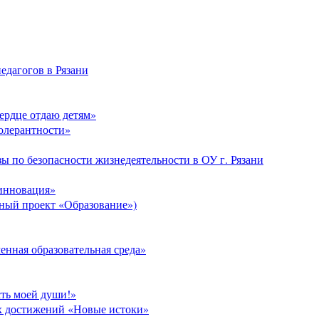
едагогов в Рязани
Сердце отдаю детям»
толерантности»
ы по безопасности жизнедеятельности в ОУ г. Рязани
 инновация»
ый проект «Образование»)
нная образовательная среда»
сть моей души!»
х достижений «Новые истоки»