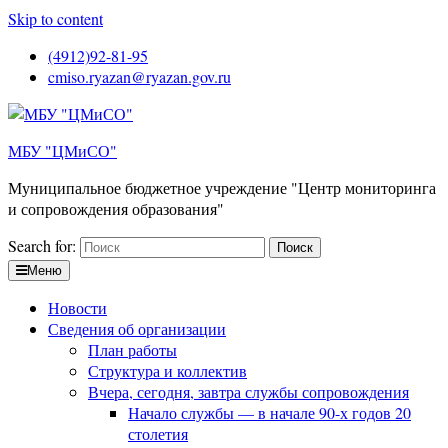
Skip to content
(4912)92-81-95
cmiso.ryazan@ryazan.gov.ru
МБУ "ЦМиСО"
Муниципальное бюджетное учреждение "Центр мониторинга
и сопровождения образования"
Search for:
Меню
Новости
Сведения об организации
План работы
Структура и коллектив
Вчера, сегодня, завтра службы сопровождения
Начало службы — в начале 90-х годов 20
столетия