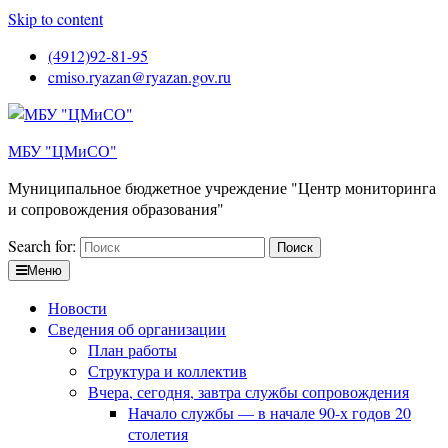
Skip to content
(4912)92-81-95
cmiso.ryazan@ryazan.gov.ru
МБУ "ЦМиСО"
Муниципальное бюджетное учреждение "Центр мониторинга
и сопровождения образования"
Search for:
Меню
Новости
Сведения об организации
План работы
Структура и коллектив
Вчера, сегодня, завтра службы сопровождения
Начало службы — в начале 90-х годов 20
столетия