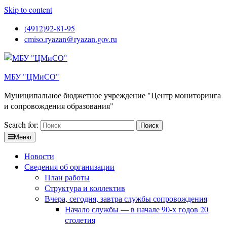
Skip to content
(4912)92-81-95
cmiso.ryazan@ryazan.gov.ru
МБУ "ЦМиСО"
Муниципальное бюджетное учреждение "Центр мониторинга
и сопровождения образования"
Search for:
Меню
Новости
Сведения об организации
План работы
Структура и коллектив
Вчера, сегодня, завтра службы сопровождения
Начало службы — в начале 90-х годов 20
столетия