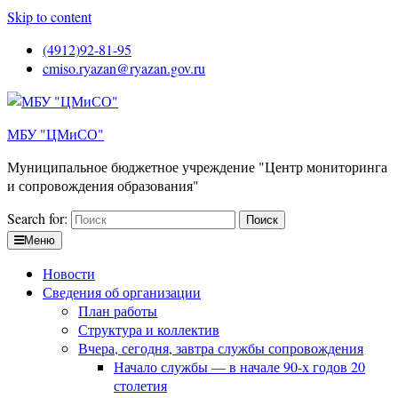
Skip to content
(4912)92-81-95
cmiso.ryazan@ryazan.gov.ru
МБУ "ЦМиСО"
Муниципальное бюджетное учреждение "Центр мониторинга
и сопровождения образования"
Search for:
Меню
Новости
Сведения об организации
План работы
Структура и коллектив
Вчера, сегодня, завтра службы сопровождения
Начало службы — в начале 90-х годов 20
столетия