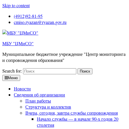
Skip to content
(4912)92-81-95
cmiso.ryazan@ryazan.gov.ru
МБУ "ЦМиСО"
Муниципальное бюджетное учреждение "Центр мониторинга
и сопровождения образования"
Search for:
Меню
Новости
Сведения об организации
План работы
Структура и коллектив
Вчера, сегодня, завтра службы сопровождения
Начало службы — в начале 90-х годов 20
столетия