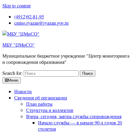
Skip to content
(4912)92-81-95
cmiso.ryazan@ryazan.gov.ru
МБУ "ЦМиСО"
Муниципальное бюджетное учреждение "Центр мониторинга
и сопровождения образования"
Search for:
Меню
Новости
Сведения об организации
План работы
Структура и коллектив
Вчера, сегодня, завтра службы сопровождения
Начало службы — в начале 90-х годов 20
столетия