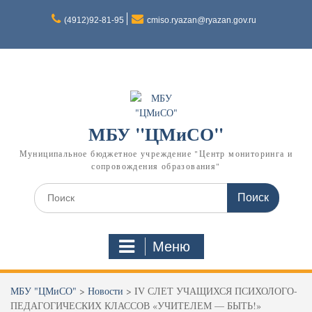
Skip
to
(4912)92-81-95
cmiso.ryazan@ryazan.gov.ru
content
МБУ "ЦМиСО"
Муниципальное бюджетное учреждение "Центр мониторинга и
сопровождения образования"
Search
for:
Меню
МБУ "ЦМиСО"
>
Новости
>
IV СЛЕТ УЧАЩИХСЯ ПСИХОЛОГО-
ПЕДАГОГИЧЕСКИХ КЛАССОВ «УЧИТЕЛЕМ — БЫТЬ!»