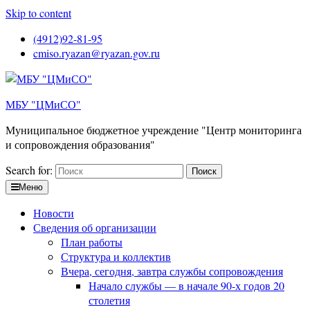
Skip to content
(4912)92-81-95
cmiso.ryazan@ryazan.gov.ru
МБУ "ЦМиСО"
Муниципальное бюджетное учреждение "Центр мониторинга
и сопровождения образования"
Search for:
Меню
Новости
Сведения об организации
План работы
Структура и коллектив
Вчера, сегодня, завтра службы сопровождения
Начало службы — в начале 90-х годов 20
столетия