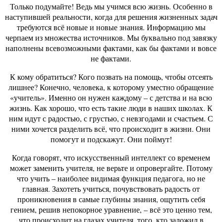
Только подумайте! Ведь мы учимся всю жизнь. Особенно в
наступившей реальности, когда для решения жизненных задач
требуются всё новые и новые знания. Информацию мы
черпаем из множества источников. Мы буквально под завязку
наполнены всевозможными фактами, как бы фактами и вовсе
не фактами.
К кому обратиться? Кого позвать на помощь, чтобы отсеять
лишнее? Конечно, человека, к которому уместно обращение
«учитель». Именно он нужен каждому – с детства и на всю
жизнь. Как хорошо, что есть такие люди в наших школах. К
ним идут с радостью, с грустью, с невзгодами и счастьем. С
ними хочется разделить всё, что происходит в жизни. Они
помогут и подскажут. Они поймут!
Когда говорят, что искусственный интеллект со временем
может заменить учителя, не верьте и опровергайте. Потому
что учить – наиболее видимая функция педагога, но не
главная. Захотеть учиться, почувствовать радость от
проникновения в самые глубины знания, ощутить себя
гением, решив непокорное уравнение, – всё это ценно тем,
что происходит на глазах учителя, того, кто заложил в