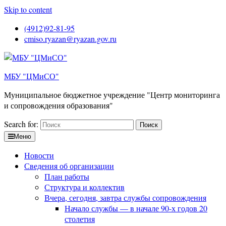
Skip to content
(4912)92-81-95
cmiso.ryazan@ryazan.gov.ru
МБУ "ЦМиСО"
Муниципальное бюджетное учреждение "Центр мониторинга
и сопровождения образования"
Search for:
Меню
Новости
Сведения об организации
План работы
Структура и коллектив
Вчера, сегодня, завтра службы сопровождения
Начало службы — в начале 90-х годов 20
столетия