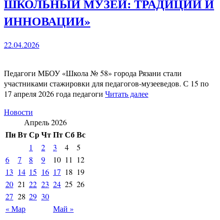
ШКОЛЬНЫЙ МУЗЕЙ: ТРАДИЦИИ И
ИННОВАЦИИ»
22.04.2026
Педагоги МБОУ «Школа № 58» города Рязани стали
участниками стажировки для педагогов-музееведов. С 15 по
17 апреля 2026 года педагоги
Читать далее
Новости
Апрель 2026
Пн
Вт
Ср
Чт
Пт
Сб
Вс
1
2
3
4
5
6
7
8
9
10
11
12
13
14
15
16
17
18
19
20
21
22
23
24
25
26
27
28
29
30
« Мар
Май »