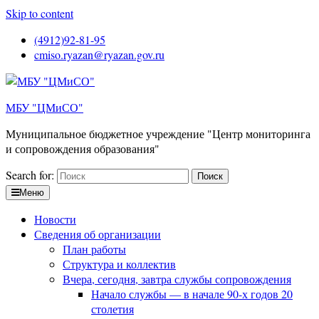
Skip to content
(4912)92-81-95
cmiso.ryazan@ryazan.gov.ru
МБУ "ЦМиСО"
Муниципальное бюджетное учреждение "Центр мониторинга
и сопровождения образования"
Search for:
Меню
Новости
Сведения об организации
План работы
Структура и коллектив
Вчера, сегодня, завтра службы сопровождения
Начало службы — в начале 90-х годов 20
столетия